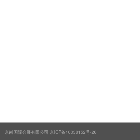
京尚国际会展有限公司 京ICP备10038152号-26