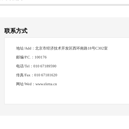
联系方式
地址
/Add
：北京市经济技术开发区西环南路
18
号
C302
室
邮编
/P.C.
：
100176
电话
/Tel
：
010 67189590
传真
/Fax
：
010 67181620
网址
/Wed
：
www.eletta.cn