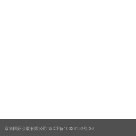
京尚国际会展有限公司 京ICP备10038152号-26