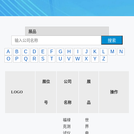
搜索
A
B
C
D
E
F
G
H
I
J
K
L
M
N
O
P
Q
R
S
T
U
V
W
X
Y
Z
展位
公司
展
LOGO
操作
号
名称
品
福禄
世
克测
界
试仪
电