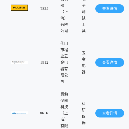
器
子
T825
查看详情
（上
测
海）
试
有限
工
公司
具
佛山
市程
五
业五
金
T912
金电
查看详情
电
器有
器
限公
司
费勉
仪器
科
科技
研
8616
（上
查看详情
仪
海）
器
有限