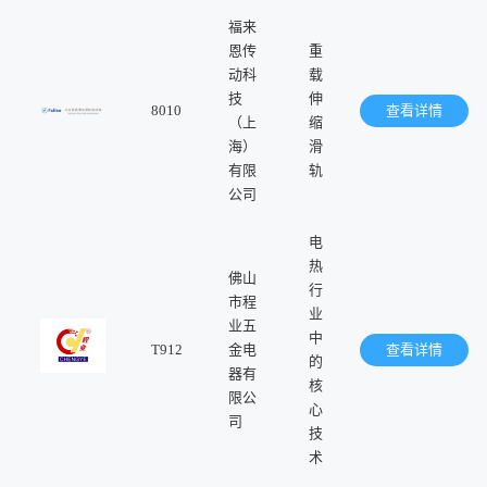
福来
恩传
重
动科
载
技
伸
8010
查看详情
（上
缩
海）
滑
有限
轨
公司
电
热
佛山
行
市程
业
业五
中
T912
金电
查看详情
的
器有
核
限公
心
司
技
术