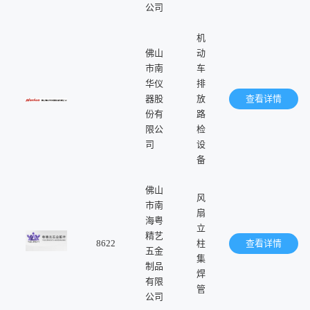
公司
机
佛山
动
市南
车
华仪
排
器股
放
查看详情
份有
路
限公
检
司
设
备
佛山
风
市南
扇
海粤
立
精艺
8622
柱
查看详情
五金
集
制品
焊
有限
管
公司