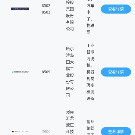
控股
8502
汽车
集团
查看详情
8503
电
股份
子、
有限
物联
公司
网
工业
哈尔
智能
滨岛
清洗
田大
机、
鹏工
8509
机器
查看详情
业股
视觉
份有
瑕疵
限公
检测
司
设备
河南
汇龙
钢丝
液压
编织
T690
科技
查看详情
液压