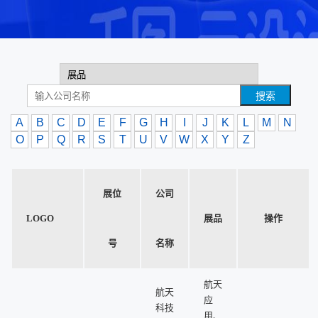
搜索
A
B
C
D
E
F
G
H
I
J
K
L
M
N
O
P
Q
R
S
T
U
V
W
X
Y
Z
展位
公司
LOGO
展品
操作
号
名称
航天
航天
应
科技
用、