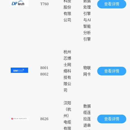
科技
数据
T760
查看详情
股份
处理
有限
引擎
公司
与AI
智能
分析
引擎
杭州
芯博
士网
8001
物联
络科
查看详情
8002
网卡
技有
限公
司
汉阳
数据
（杭
缆连
州）
8626
拉连
查看详情
电缆
退串
有限