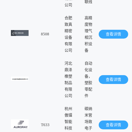
联线
公司
合肥
高精
致真
度物
精密
理气
8508
查看详情
设备
相沉
有限
积设
公司
备
河北
自动
鼎泽
化设
橡塑
备，
查看详情
制品
塑胶
有限
零配
公司
件
杭州
碳纳
傲镭
米管
智能
场致
T633
查看详情
科技
电子