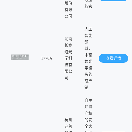
股份
软管
有限
公司
人工
智能
湖南
领
长步
域，
道光
中高
T770A
学科
查看详情
端光
技有
学镜
限公
头的
司
研产
销
自主
知识
产权
杭州
的安
迪普
全大