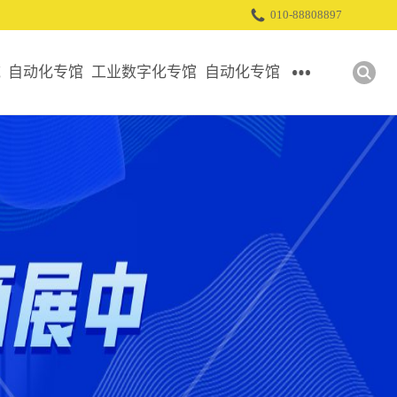
010-88808897
域
自动化专馆
工业数字化专馆
自动化专馆
控制技术
软件及IT
传感技术
传动
工业通讯
机器视觉
连接
工业机器人
展位申请
人机界面
智能装备
机械基础设施
工业数字化
展位申请
展位申请