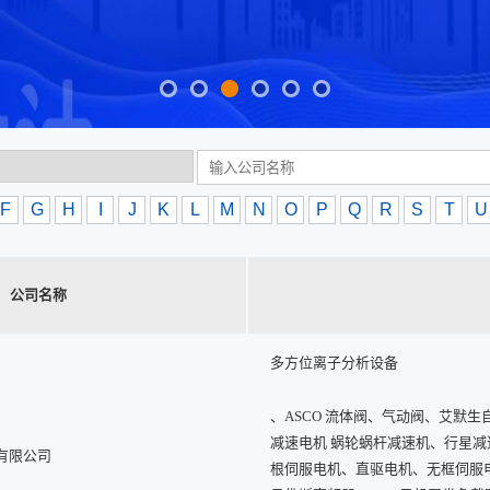
F
G
H
I
J
K
L
M
N
O
P
Q
R
S
T
U
公司名称
多方位离子分析设备
、ASCO 流体阀、气动阀、艾默生
减速电机 蜗轮蜗杆减速机、行星减
有限公司
根伺服电机、直驱电机、无框伺服