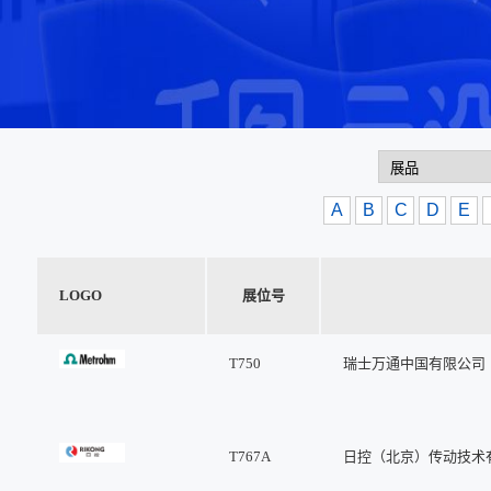
A
B
C
D
E
LOGO
展位号
T750
瑞士万通中国有限公司
T767A
日控（北京）传动技术