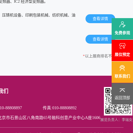
变频器、IC2 经济型变频器。
、压铸机设备、印刷包装机械、纺织机械、油
查看详情
免费参观
查看详情
展位预定
*
以上展商排名不分先后
联系我们
我们
返回顶部
0-88808897
传真:010-88808892
北京市石景山区八角南路65号融科创意产业中心A座1606
展览负责人：李瑞女