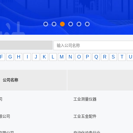
F
G
H
I
J
K
L
M
N
O
P
Q
R
S
T
U
公司名称
司
工业测量仪器
限公司
工业五金配件
有限公司
自动化设备行业