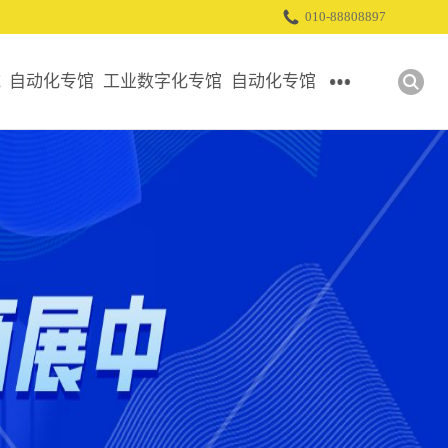
010-88808897
域
自动化专馆
工业数字化专馆
自动化专馆
控制技术
软件及IT
传感技术
传动
工业通讯
机器视觉
连接
工业机器人
展位申请
人机界面
智能装备
机械基础设施
工业数字化
展位申请
展位申请