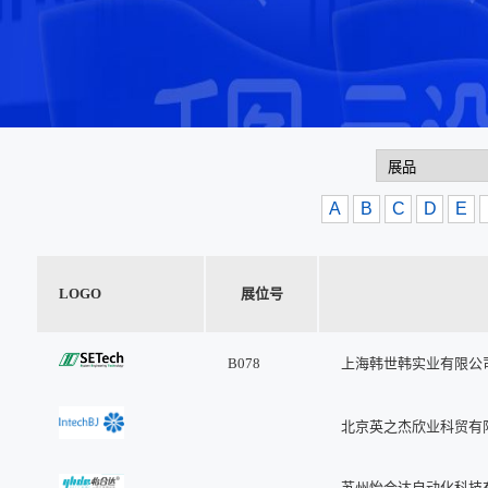
A
B
C
D
E
LOGO
展位号
B078
上海韩世韩实业有限公
北京英之杰欣业科贸有
苏州怡合达自动化科技