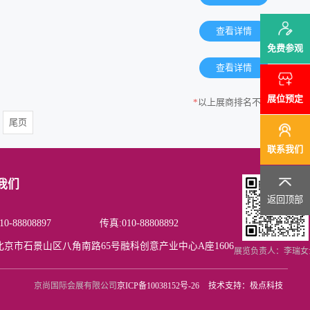
查看详情
免费参观
查看详情
展位预定
*
以上展商排名不分先后
尾页
联系我们
我们
返回顶部
0-88808897
传真:010-88808892
北京市石景山区八角南路65号融科创意产业中心A座1606
展览负责人：李瑞女
京尚国际会展有限公司
京ICP备10038152号-26
技术支持：极点科技